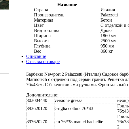
Название
Страна
Италия
Производитель
Palazzetti
Материал
Бетон
Цвет
С отделкой и 
Вид топлива
Дрова
Ширина
1860 мм
Высота
2500 мм
Глубина
950 мм
Вес
860 кг
Описание
Отзывы о товаре
Барбекю Newport 2 Palazzetti (Италия) Садовое бар
Marmotech с отделкой под серый гранит. Решетка д
76х43см. С бакелитовыми ручками. Фронтальный 
Дополнительно:
803004440
versione grezza
неокр
Гриль
893620120
Griglia cottura 76*43
76х43
Гриль
893620270
cm 76*38 manici bachelite
76х38
2