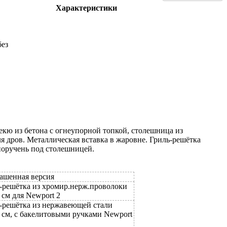
Характеристики
без
бекю из бетона с огнеупорной топкой, столешница из
ля дров. Металлическая вставка в жаровне. Гриль-решётка
поручень под столешницей.
ашенная версия
-решётка из хромир.нерж.проволоки
 см для Newport 2
-решётка из нержавеющей стали
 см, с бакелитовыми ручками Newport