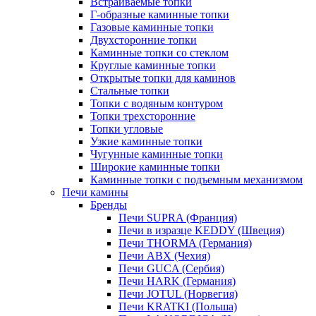
Встраиваемые топки
Г-образные каминные топки
Газовые каминные топки
Двухсторонние топки
Каминные топки со стеклом
Круглые каминные топки
Открытые топки для каминов
Стальные топки
Топки с водяным контуром
Топки трехсторонние
Топки угловые
Узкие каминные топки
Чугунные каминные топки
Широкие каминные топки
Каминные топки с подъемным механизмом
Печи камины
Бренды
Печи SUPRA (Франция)
Печи в изразце KEDDY (Швеция)
Печи THORMA (Германия)
Печи ABX (Чехия)
Печи GUCA (Сербия)
Печи HARK (Германия)
Печи JOTUL (Норвегия)
Печи KRATKI (Польша)