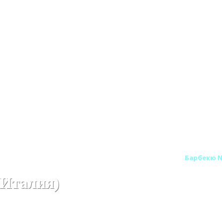
etti (Италия)
Печи барбекю Palazzetti (Италия)
Барбекю Ne
(Италия)