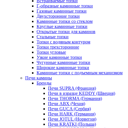
Встраиваемые топки
Г-образные каминные топки
Газовые каминные топки
Двухсторонние топки
Каминные топки со стеклом
Круглые каминные топки
Открытые топки для каминов
Стальные топки
Топки с водяным контуром
Топки трехсторонние
Топки угловые
Узкие каминные топки
Чугунные каминные топки
Широкие каминные топки
Каминные топки с подъемным механизмом
Печи камины
Бренды
Печи SUPRA (Франция)
Печи в изразце KEDDY (Швеция)
Печи THORMA (Германия)
Печи ABX (Чехия)
Печи GUCA (Сербия)
Печи HARK (Германия)
Печи JOTUL (Норвегия)
Печи KRATKI (Польша)