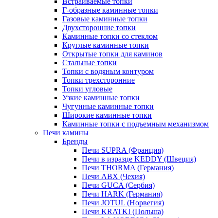
Встраиваемые топки
Г-образные каминные топки
Газовые каминные топки
Двухсторонние топки
Каминные топки со стеклом
Круглые каминные топки
Открытые топки для каминов
Стальные топки
Топки с водяным контуром
Топки трехсторонние
Топки угловые
Узкие каминные топки
Чугунные каминные топки
Широкие каминные топки
Каминные топки с подъемным механизмом
Печи камины
Бренды
Печи SUPRA (Франция)
Печи в изразце KEDDY (Швеция)
Печи THORMA (Германия)
Печи ABX (Чехия)
Печи GUCA (Сербия)
Печи HARK (Германия)
Печи JOTUL (Норвегия)
Печи KRATKI (Польша)