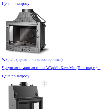
Цена по запросу
W3pb/lb (право- или левосторонняя)
Чугунная каминная топка W3pb/lb Kaw-Met (Польша) с д...
Цена по запросу