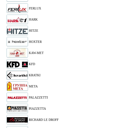
FERLUX
HARK
HITZE
HOXTER
KAW-MET
KFD
KRATKI
META
PALAZZETTI
PIAZZETTA
RICHARD LE DROFF