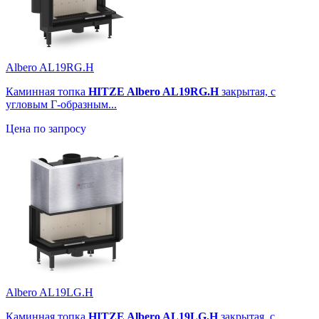
Albero AL19RG.H
Каминная топка
HITZE Albero AL19RG.H
закрытая, с
угловым Г-образным...
Цена по запросу
Albero AL19LG.H
Каминная топка
HITZE Albero AL19LG.H
закрытая, с