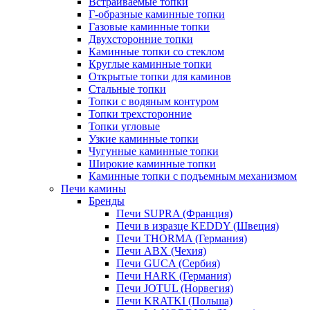
Встраиваемые топки
Г-образные каминные топки
Газовые каминные топки
Двухсторонние топки
Каминные топки со стеклом
Круглые каминные топки
Открытые топки для каминов
Стальные топки
Топки с водяным контуром
Топки трехсторонние
Топки угловые
Узкие каминные топки
Чугунные каминные топки
Широкие каминные топки
Каминные топки с подъемным механизмом
Печи камины
Бренды
Печи SUPRA (Франция)
Печи в изразце KEDDY (Швеция)
Печи THORMA (Германия)
Печи ABX (Чехия)
Печи GUCA (Сербия)
Печи HARK (Германия)
Печи JOTUL (Норвегия)
Печи KRATKI (Польша)