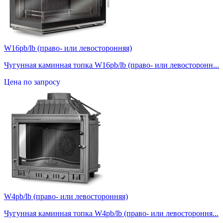
W16pb/lb (право- или левосторонняя)
Чугунная каминная топка W16pb/lb (право- или левосторонн...
Цена по запросу
W4pb/lb (право- или левосторонняя)
Чугунная каминная топка W4pb/lb (право- или левостороння...