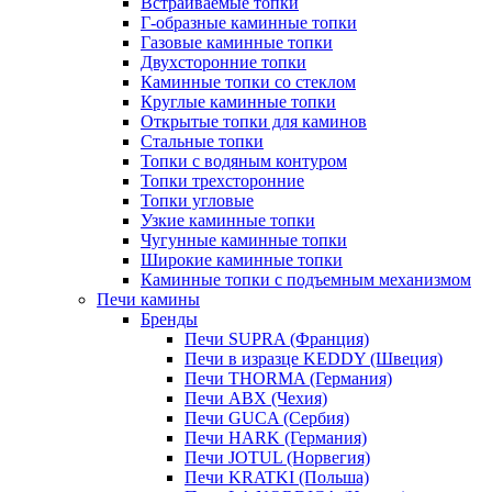
Встраиваемые топки
Г-образные каминные топки
Газовые каминные топки
Двухсторонние топки
Каминные топки со стеклом
Круглые каминные топки
Открытые топки для каминов
Стальные топки
Топки с водяным контуром
Топки трехсторонние
Топки угловые
Узкие каминные топки
Чугунные каминные топки
Широкие каминные топки
Каминные топки с подъемным механизмом
Печи камины
Бренды
Печи SUPRA (Франция)
Печи в изразце KEDDY (Швеция)
Печи THORMA (Германия)
Печи ABX (Чехия)
Печи GUCA (Сербия)
Печи HARK (Германия)
Печи JOTUL (Норвегия)
Печи KRATKI (Польша)