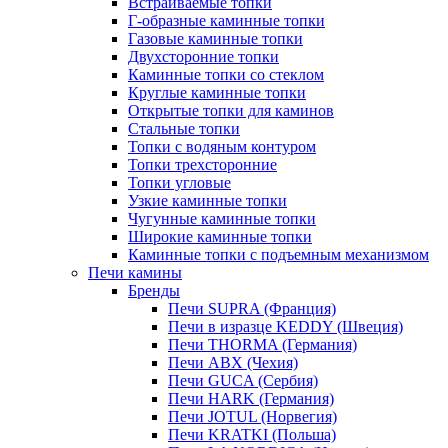
Встраиваемые топки
Г-образные каминные топки
Газовые каминные топки
Двухсторонние топки
Каминные топки со стеклом
Круглые каминные топки
Открытые топки для каминов
Стальные топки
Топки с водяным контуром
Топки трехсторонние
Топки угловые
Узкие каминные топки
Чугунные каминные топки
Широкие каминные топки
Каминные топки с подъемным механизмом
Печи камины
Бренды
Печи SUPRA (Франция)
Печи в изразце KEDDY (Швеция)
Печи THORMA (Германия)
Печи ABX (Чехия)
Печи GUCA (Сербия)
Печи HARK (Германия)
Печи JOTUL (Норвегия)
Печи KRATKI (Польша)