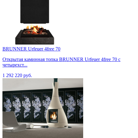
BRUNNER Urfeuer 4free 70
Открытая каминная топка BRUNNER Urfeuer 4free 70 с
четырехст...
1 292 220 руб.