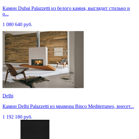
Камин Dubai Palazzetti из белого камня, выглядит стильно и
о...
1 080 640 руб.
Delhi
Камин Delhi Palazzetti из мрамора Binco Mediterraneo, внесет...
1 192 180 руб.