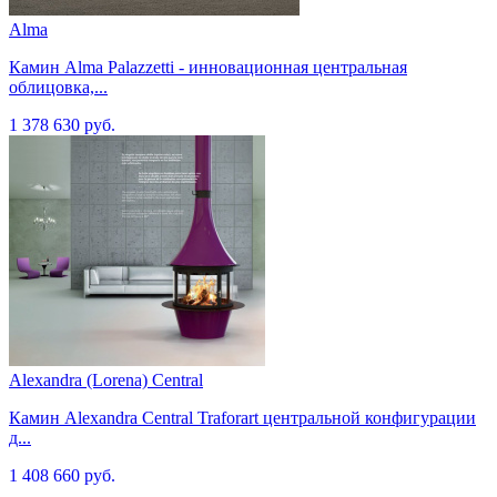
Alma
Камин Alma Palazzetti - инновационная центральная
облицовка,...
1 378 630 руб.
Alexandra (Lorena) Central
Камин Alexandra Central Traforart центральной конфигурации
д...
1 408 660 руб.