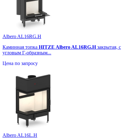
Albero AL16RG.H
Каминная топка
HITZE Albero AL16RG.H
закрытая, с
угловым Г-образным...
Цена по запросу
Albero AL16L.H