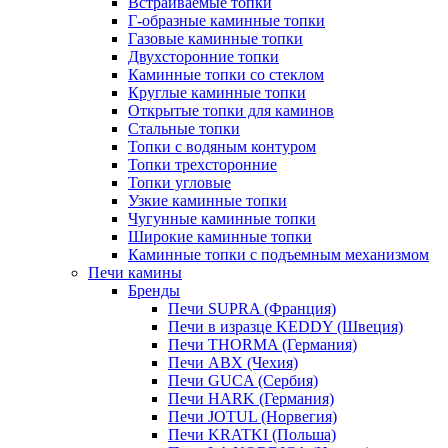
Встраиваемые топки
Г-образные каминные топки
Газовые каминные топки
Двухсторонние топки
Каминные топки со стеклом
Круглые каминные топки
Открытые топки для каминов
Стальные топки
Топки с водяным контуром
Топки трехсторонние
Топки угловые
Узкие каминные топки
Чугунные каминные топки
Широкие каминные топки
Каминные топки с подъемным механизмом
Печи камины
Бренды
Печи SUPRA (Франция)
Печи в изразце KEDDY (Швеция)
Печи THORMA (Германия)
Печи ABX (Чехия)
Печи GUCA (Сербия)
Печи HARK (Германия)
Печи JOTUL (Норвегия)
Печи KRATKI (Польша)