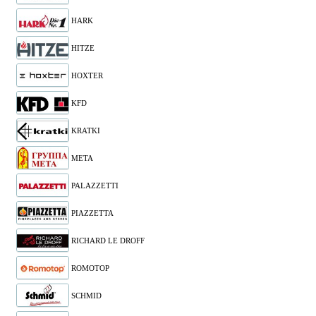
HARK
HITZE
HOXTER
KFD
KRATKI
META
PALAZZETTI
PIAZZETTA
RICHARD LE DROFF
ROMOTOP
SCHMID