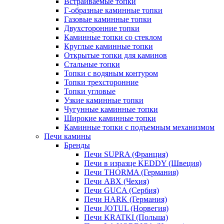
Встраиваемые топки
Г-образные каминные топки
Газовые каминные топки
Двухсторонние топки
Каминные топки со стеклом
Круглые каминные топки
Открытые топки для каминов
Стальные топки
Топки с водяным контуром
Топки трехсторонние
Топки угловые
Узкие каминные топки
Чугунные каминные топки
Широкие каминные топки
Каминные топки с подъемным механизмом
Печи камины
Бренды
Печи SUPRA (Франция)
Печи в изразце KEDDY (Швеция)
Печи THORMA (Германия)
Печи ABX (Чехия)
Печи GUCA (Сербия)
Печи HARK (Германия)
Печи JOTUL (Норвегия)
Печи KRATKI (Польша)