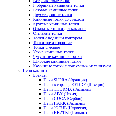
Встраиваемые топки
Г-образные каминные топки
Газовые каминные топки
Двухсторонние топки
Каминные топки со стеклом
Круглые каминные топки
Открытые топки для каминов
Стальные топки
Топки с водяным контуром
Топки трехсторонние
Топки угловые
Узкие каминные топки
Чугунные каминные топки
Широкие каминные топки
Каминные топки с подъемным механизмом
Печи камины
Бренды
Печи SUPRA (Франция)
Печи в изразце KEDDY (Швеция)
Печи THORMA (Германия)
Печи ABX (Чехия)
Печи GUCA (Сербия)
Печи HARK (Германия)
Печи JOTUL (Норвегия)
Печи KRATKI (Польша)