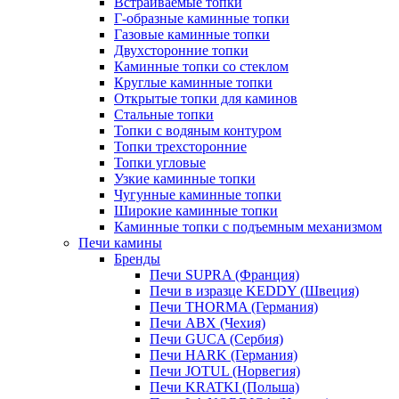
Встраиваемые топки
Г-образные каминные топки
Газовые каминные топки
Двухсторонние топки
Каминные топки со стеклом
Круглые каминные топки
Открытые топки для каминов
Стальные топки
Топки с водяным контуром
Топки трехсторонние
Топки угловые
Узкие каминные топки
Чугунные каминные топки
Широкие каминные топки
Каминные топки с подъемным механизмом
Печи камины
Бренды
Печи SUPRA (Франция)
Печи в изразце KEDDY (Швеция)
Печи THORMA (Германия)
Печи ABX (Чехия)
Печи GUCA (Сербия)
Печи HARK (Германия)
Печи JOTUL (Норвегия)
Печи KRATKI (Польша)