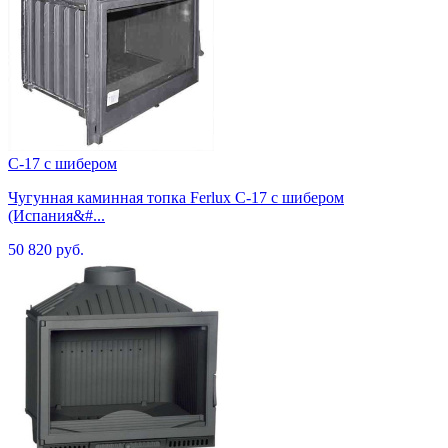
C-17 с шибером
Чугунная каминная топка Ferlux C-17 с шибером
(Испания&#...
50 820 руб.