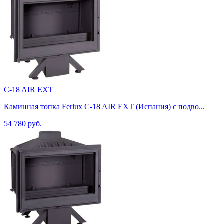
C-18 AIR EXT
Каминная топка Ferlux C-18 AIR EXT (Испания) с подво...
54 780 руб.