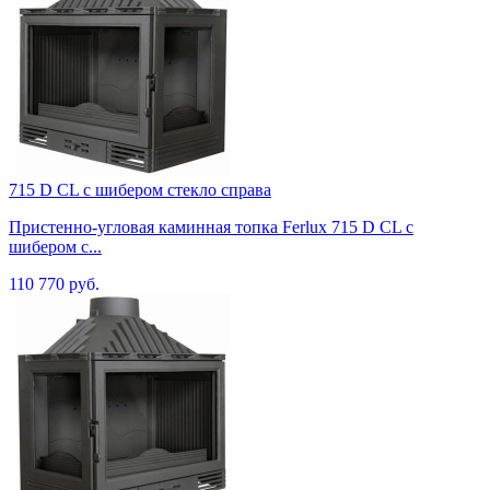
715 D CL с шибером стекло справа
Пристенно-угловая каминная топка Ferlux 715 D CL с
шибером с...
110 770 руб.