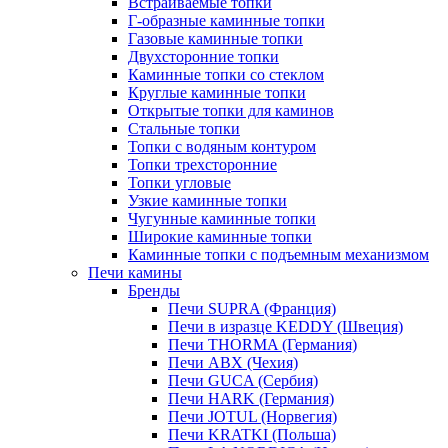
Встраиваемые топки
Г-образные каминные топки
Газовые каминные топки
Двухсторонние топки
Каминные топки со стеклом
Круглые каминные топки
Открытые топки для каминов
Стальные топки
Топки с водяным контуром
Топки трехсторонние
Топки угловые
Узкие каминные топки
Чугунные каминные топки
Широкие каминные топки
Каминные топки с подъемным механизмом
Печи камины
Бренды
Печи SUPRA (Франция)
Печи в изразце KEDDY (Швеция)
Печи THORMA (Германия)
Печи ABX (Чехия)
Печи GUCA (Сербия)
Печи HARK (Германия)
Печи JOTUL (Норвегия)
Печи KRATKI (Польша)