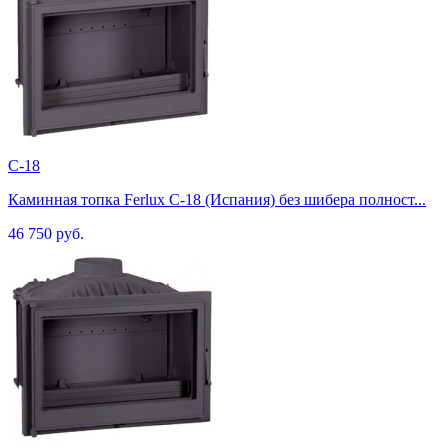
C-18
Каминная топка Ferlux C-18 (Испания) без шибера полност...
46 750 руб.