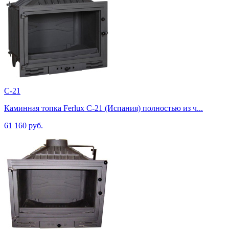
C-21
Каминная топка Ferlux C-21 (Испания) полностью из ч...
61 160 руб.