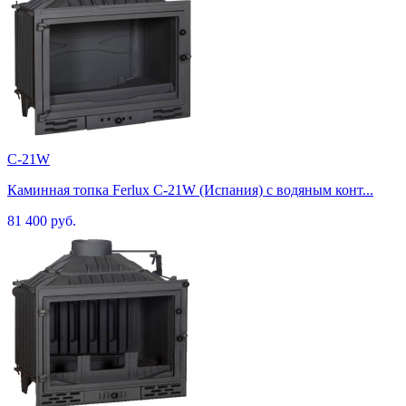
C-21W
Каминная топка Ferlux C-21W (Испания) с водяным конт...
81 400 руб.