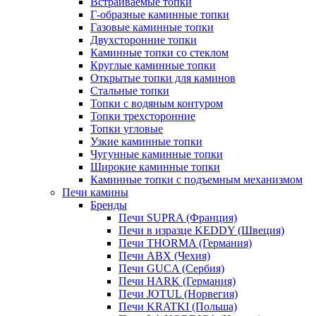
Встраиваемые топки
Г-образные каминные топки
Газовые каминные топки
Двухсторонние топки
Каминные топки со стеклом
Круглые каминные топки
Открытые топки для каминов
Стальные топки
Топки с водяным контуром
Топки трехсторонние
Топки угловые
Узкие каминные топки
Чугунные каминные топки
Широкие каминные топки
Каминные топки с подъемным механизмом
Печи камины
Бренды
Печи SUPRA (Франция)
Печи в изразце KEDDY (Швеция)
Печи THORMA (Германия)
Печи ABX (Чехия)
Печи GUCA (Сербия)
Печи HARK (Германия)
Печи JOTUL (Норвегия)
Печи KRATKI (Польша)