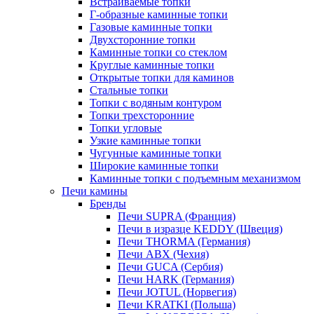
Встраиваемые топки
Г-образные каминные топки
Газовые каминные топки
Двухсторонние топки
Каминные топки со стеклом
Круглые каминные топки
Открытые топки для каминов
Стальные топки
Топки с водяным контуром
Топки трехсторонние
Топки угловые
Узкие каминные топки
Чугунные каминные топки
Широкие каминные топки
Каминные топки с подъемным механизмом
Печи камины
Бренды
Печи SUPRA (Франция)
Печи в изразце KEDDY (Швеция)
Печи THORMA (Германия)
Печи ABX (Чехия)
Печи GUCA (Сербия)
Печи HARK (Германия)
Печи JOTUL (Норвегия)
Печи KRATKI (Польша)