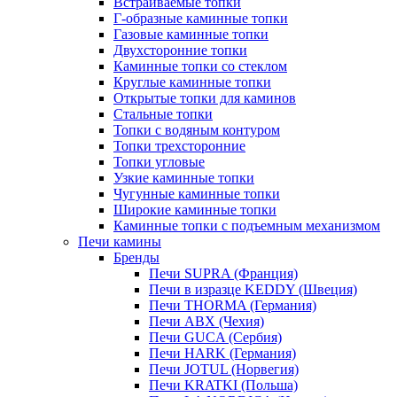
Встраиваемые топки
Г-образные каминные топки
Газовые каминные топки
Двухсторонние топки
Каминные топки со стеклом
Круглые каминные топки
Открытые топки для каминов
Стальные топки
Топки с водяным контуром
Топки трехсторонние
Топки угловые
Узкие каминные топки
Чугунные каминные топки
Широкие каминные топки
Каминные топки с подъемным механизмом
Печи камины
Бренды
Печи SUPRA (Франция)
Печи в изразце KEDDY (Швеция)
Печи THORMA (Германия)
Печи ABX (Чехия)
Печи GUCA (Сербия)
Печи HARK (Германия)
Печи JOTUL (Норвегия)
Печи KRATKI (Польша)