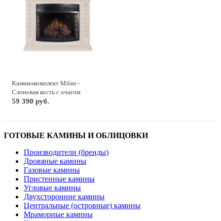
Каминокомплект Milan -
Слоновая кость с очагом
Dioramic 28 LED FX
59 390 руб.
ГОТОВЫЕ КАМИНЫ И ОБЛИЦОВКИ
Производители (бренды)
Дровяные камины
Газовые камины
Пристенные камины
Угловые камины
Двухсторонние камины
Центральные (островные) камины
Мраморные камины