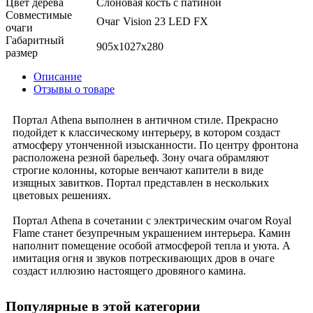
Цвет дерева
Слоновая кость с патиной
Совместимые
Очаг Vision 23 LED FX
очаги
Габаритный
905x1027x280
размер
Описание
Отзывы о товаре
Портал Athena выполнен в античном стиле. Прекрасно
подойдет к классическому интерьеру, в котором создаст
атмосферу утонченной изысканности. По центру фронтона
расположена резной барельеф. Зону очага обрамляют
строгие колонны, которые венчают капители в виде
изящных завитков. Портал представлен в нескольких
цветовых решениях.
Портал Athena в сочетании с электрическим очагом Royal
Flame станет безупречным украшением интерьера. Камин
наполнит помещение особой атмосферой тепла и уюта. А
имитация огня и звуков потрескивающих дров в очаге
создаст иллюзию настоящего дровяного камина.
Популярные в этой категории