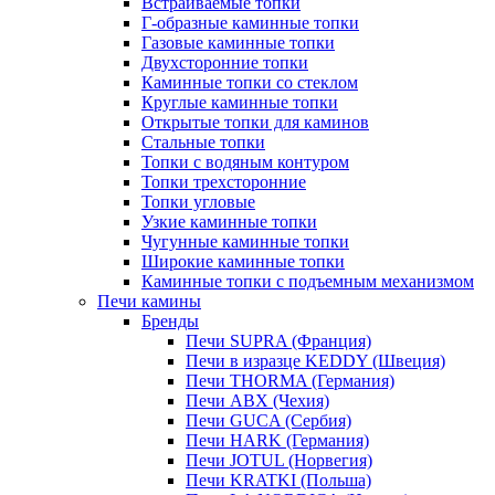
Встраиваемые топки
Г-образные каминные топки
Газовые каминные топки
Двухсторонние топки
Каминные топки со стеклом
Круглые каминные топки
Открытые топки для каминов
Стальные топки
Топки с водяным контуром
Топки трехсторонние
Топки угловые
Узкие каминные топки
Чугунные каминные топки
Широкие каминные топки
Каминные топки с подъемным механизмом
Печи камины
Бренды
Печи SUPRA (Франция)
Печи в изразце KEDDY (Швеция)
Печи THORMA (Германия)
Печи ABX (Чехия)
Печи GUCA (Сербия)
Печи HARK (Германия)
Печи JOTUL (Норвегия)
Печи KRATKI (Польша)