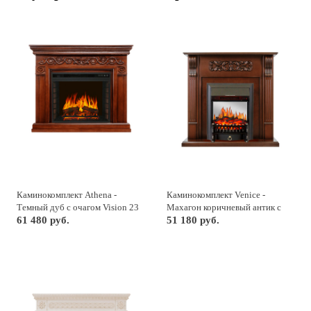
Каминокомплект Athena -
Каминокомплект Venice -
Темный дуб с очагом Vision 23
Махагон коричневый антик с
EF LED FX
61 480 руб.
очагом Fobos FX M Black
51 180 руб.