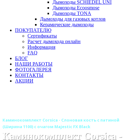
Дымоходы SCHIEDEL UNI
Дымоходы Ecoosmose
Дымоходы TONA
Дымоходы для газовых котлов
Керамические дымоходы
ПОКУПАТЕЛЮ
Сертификаты
Расчет дымохода онлайн
Информация
FAQ
БЛОГ
НАШИ РАБОТЫ
ФОТОГАЛЕРЕЯ
КОНТАКТЫ
АКЦИИ
Главная
Камины
Электрокамины
Каминокомплекты
Деревянные каминокомплекты
Деревянные каминокомплекты ROYAL FLAME
Каминокомплект Corsica - Слоновая кость с патиной
(Ширина 1100) с очагом Majestic FX Black
Каминокомплект Corsica -