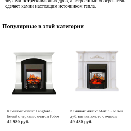
звуками потрескивающих дров, а встроенный обогреватель
сделает камин настоящим источником тепла.
Популярные в этой категории
Каминокомплект Langford -
Каминокомплект Martin - Белый
Белый с черным с очагом Fobos
дуб, патина золото с очагом
FX M Black
42 980 руб.
Majestic FX M Black
49 480 руб.