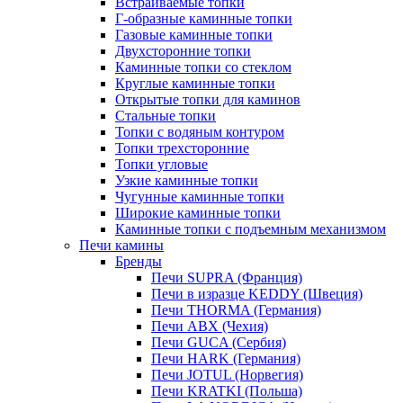
Встраиваемые топки
Г-образные каминные топки
Газовые каминные топки
Двухсторонние топки
Каминные топки со стеклом
Круглые каминные топки
Открытые топки для каминов
Стальные топки
Топки с водяным контуром
Топки трехсторонние
Топки угловые
Узкие каминные топки
Чугунные каминные топки
Широкие каминные топки
Каминные топки с подъемным механизмом
Печи камины
Бренды
Печи SUPRA (Франция)
Печи в изразце KEDDY (Швеция)
Печи THORMA (Германия)
Печи ABX (Чехия)
Печи GUCA (Сербия)
Печи HARK (Германия)
Печи JOTUL (Норвегия)
Печи KRATKI (Польша)