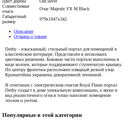
Цвет дерева
Old silver
Совместимые
Очаг Majestic FX M Black
очаги
Габаритный
979x1047x342
размер
Описание
Отзывы о товаре
Derby – изысканный, стильный портал для помещений в
классическом интерьере. Представлен в нескольких
цветовых решениях. Боковые части портала выполнены в
виде колонн, которые поддерживают ступенчатую крышку.
По центру фронтона расположен изящный резной узор.
Кронштейны украшены декоративной лепниной.
В сочетании с электрическим очагом Royal Flame портал
Derby создаст в доме уникальную композицию, а звуки и
вид реалистичного огня в топке наполнят помещение
теплом и уютом.
Популярные в этой категории