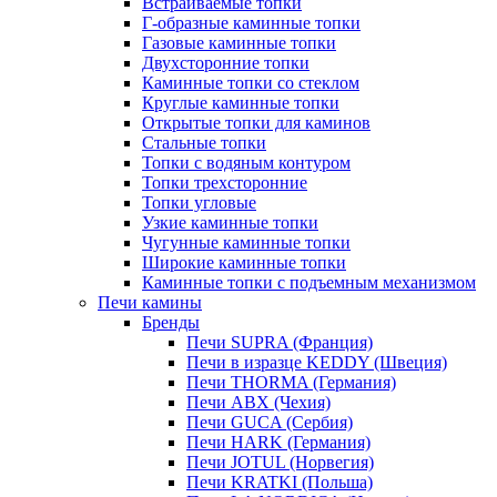
Встраиваемые топки
Г-образные каминные топки
Газовые каминные топки
Двухсторонние топки
Каминные топки со стеклом
Круглые каминные топки
Открытые топки для каминов
Стальные топки
Топки с водяным контуром
Топки трехсторонние
Топки угловые
Узкие каминные топки
Чугунные каминные топки
Широкие каминные топки
Каминные топки с подъемным механизмом
Печи камины
Бренды
Печи SUPRA (Франция)
Печи в изразце KEDDY (Швеция)
Печи THORMA (Германия)
Печи ABX (Чехия)
Печи GUCA (Сербия)
Печи HARK (Германия)
Печи JOTUL (Норвегия)
Печи KRATKI (Польша)