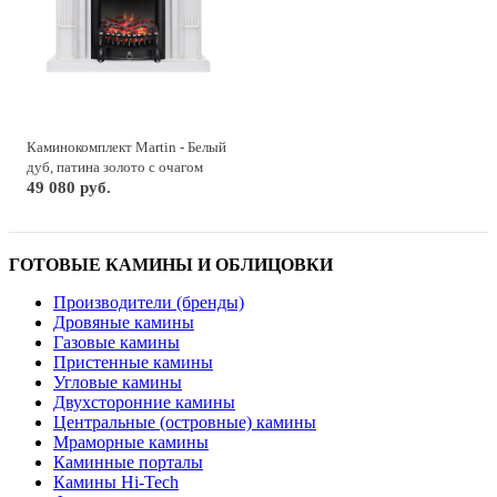
Каминокомплект Martin - Белый
дуб, патина золото с очагом
Fobos FX Black
49 080 руб.
ГОТОВЫЕ КАМИНЫ И ОБЛИЦОВКИ
Производители (бренды)
Дровяные камины
Газовые камины
Пристенные камины
Угловые камины
Двухсторонние камины
Центральные (островные) камины
Мраморные камины
Каминные порталы
Камины Hi-Tech