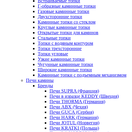
Встраиваемые топки
Г-образные каминные топки
Газовые каминные топки
Двухсторонние топки
Каминные топки со стеклом
Круглые каминные топки
Открытые топки для каминов
Стальные топки
Топки с водяным контуром
Топки трехсторонние
Топки угловые
Узкие каминные топки
Чугунные каминные топки
Широкие каминные топки
Каминные топки с подъемным механизмом
Печи камины
Бренды
Печи SUPRA (Франция)
Печи в изразце KEDDY (Швеция)
Печи THORMA (Германия)
Печи ABX (Чехия)
Печи GUCA (Сербия)
Печи HARK (Германия)
Печи JOTUL (Норвегия)
Печи KRATKI (Польша)