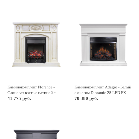
Каминокомплект Florence -
Каминокомплект Adagio - Белый
Слоновая кость с патиной с
с очагом Dioramic 28 LED FX
очагом Fobos FX Black
41 775 руб.
70 380 руб.