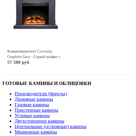
Каминокомплект Coventry
Graphite Grey - Серый графит с
очагом Jupiter FX New
57 580 руб.
ГОТОВЫЕ КАМИНЫ И ОБЛИЦОВКИ
Производители (бренды)
Дровяные камины
Газовые камины
Пристенные камины
Угловые камины
Двухсторонние камины
Центральные (островные) камины
Мраморные камины