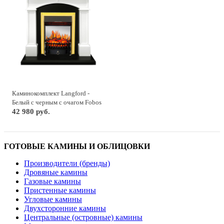
Каминокомплект Langford -
Белый с черным с очагом Fobos
FX M Brass
42 980 руб.
ГОТОВЫЕ КАМИНЫ И ОБЛИЦОВКИ
Производители (бренды)
Дровяные камины
Газовые камины
Пристенные камины
Угловые камины
Двухсторонние камины
Центральные (островные) камины