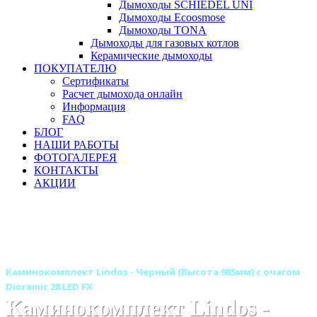
Дымоходы SCHIEDEL UNI
Дымоходы Ecoosmose
Дымоходы TONA
Дымоходы для газовых котлов
Керамические дымоходы
ПОКУПАТЕЛЮ
Сертификаты
Расчет дымохода онлайн
Информация
FAQ
БЛОГ
НАШИ РАБОТЫ
ФОТОГАЛЕРЕЯ
КОНТАКТЫ
АКЦИИ
Главная
Камины
Электрокамины
Каминокомплекты
Деревянные каминокомплекты
Деревянные каминокомплекты ROYAL FLAME
Каминокомплект Lindos - Черный (Высота 985мм) с очагом
Dioramic 28 LED FX
Каминокомплект Lindos -