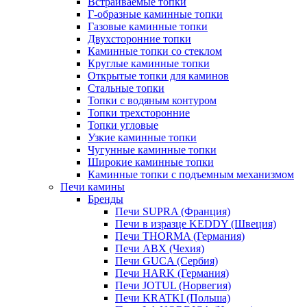
Встраиваемые топки
Г-образные каминные топки
Газовые каминные топки
Двухсторонние топки
Каминные топки со стеклом
Круглые каминные топки
Открытые топки для каминов
Стальные топки
Топки с водяным контуром
Топки трехсторонние
Топки угловые
Узкие каминные топки
Чугунные каминные топки
Широкие каминные топки
Каминные топки с подъемным механизмом
Печи камины
Бренды
Печи SUPRA (Франция)
Печи в изразце KEDDY (Швеция)
Печи THORMA (Германия)
Печи ABX (Чехия)
Печи GUCA (Сербия)
Печи HARK (Германия)
Печи JOTUL (Норвегия)
Печи KRATKI (Польша)