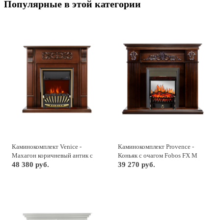
Популярные в этой категории
Каминокомплект Venice -
Каминокомплект Provence -
Махагон коричневый антик с
Коньяк с очагом Fobos FX M
очагом Aspen Gold
48 380 руб.
Black
39 270 руб.