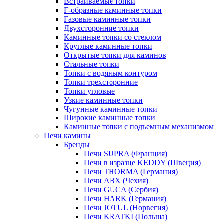
Встраиваемые топки
Г-образные каминные топки
Газовые каминные топки
Двухсторонние топки
Каминные топки со стеклом
Круглые каминные топки
Открытые топки для каминов
Стальные топки
Топки с водяным контуром
Топки трехсторонние
Топки угловые
Узкие каминные топки
Чугунные каминные топки
Широкие каминные топки
Каминные топки с подъемным механизмом
Печи камины
Бренды
Печи SUPRA (Франция)
Печи в изразце KEDDY (Швеция)
Печи THORMA (Германия)
Печи ABX (Чехия)
Печи GUCA (Сербия)
Печи HARK (Германия)
Печи JOTUL (Норвегия)
Печи KRATKI (Польша)