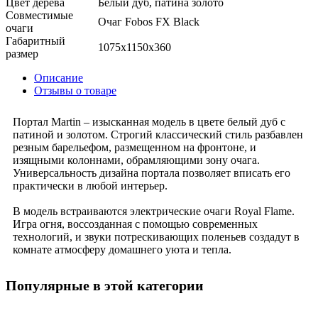
Цвет дерева
Белый дуб, патина золото
Совместимые
Очаг Fobos FX Black
очаги
Габаритный
1075x1150x360
размер
Описание
Отзывы о товаре
Портал Martin – изысканная модель в цвете белый дуб с
патиной и золотом. Строгий классический стиль разбавлен
резным барельефом, размещенном на фронтоне, и
изящными колоннами, обрамляющими зону очага.
Универсальность дизайна портала позволяет вписать его
практически в любой интерьер.
В модель встраиваются электрические очаги Royal Flame.
Игра огня, воссозданная с помощью современных
технологий, и звуки потрескивающих поленьев создадут в
комнате атмосферу домашнего уюта и тепла.
Популярные в этой категории