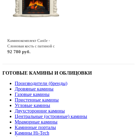
Каминокомплект Castle -
Слоновая кость с патиной с
очагом Vision 30 EF LED FX
92 780 руб.
ГОТОВЫЕ КАМИНЫ И ОБЛИЦОВКИ
Производители (бренды)
Дровяные камины
Газовые камины
Пристенные камины
Угловые камины
Двухсторонние камины
Центральные (островные) камины
Мраморные камины
Каминные порталы
Камины Hi-Tech