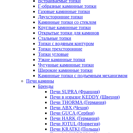
Встраиваемые топки
Г-образные каминные топки
Газовые каминные топки
Двухсторонние топки
Каминные топки со стеклом
Круглые каминные топки
Открытые топки для каминов
Стальные топки
Топки с водяным контуром
Топки трехсторонние
Топки угловые
Узкие каминные топки
Чугунные каминные топки
Широкие каминные топки
Каминные топки с подъемным механизмом
Печи камины
Бренды
Печи SUPRA (Франция)
Печи в изразце KEDDY (Швеция)
Печи THORMA (Германия)
Печи ABX (Чехия)
Печи GUCA (Сербия)
Печи HARK (Германия)
Печи JOTUL (Норвегия)
Печи KRATKI (Польша)