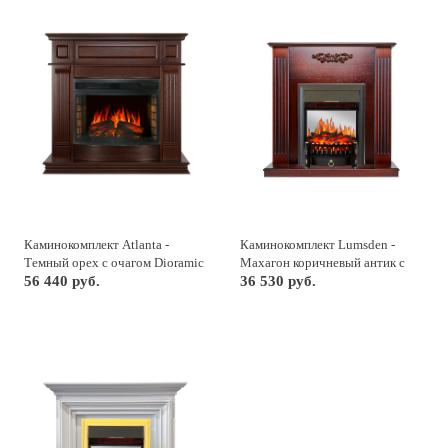
Каминокомплект Atlanta -
Каминокомплект Lumsden -
Темный орех с очагом Dioramic
Махагон коричневый антик с
25 LED FX
56 440 руб.
очагом Fobos FX M Black
36 530 руб.