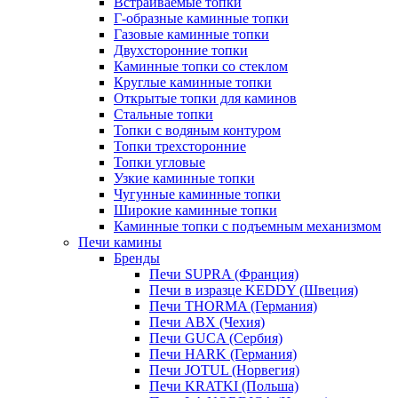
Встраиваемые топки
Г-образные каминные топки
Газовые каминные топки
Двухсторонние топки
Каминные топки со стеклом
Круглые каминные топки
Открытые топки для каминов
Стальные топки
Топки с водяным контуром
Топки трехсторонние
Топки угловые
Узкие каминные топки
Чугунные каминные топки
Широкие каминные топки
Каминные топки с подъемным механизмом
Печи камины
Бренды
Печи SUPRA (Франция)
Печи в изразце KEDDY (Швеция)
Печи THORMA (Германия)
Печи ABX (Чехия)
Печи GUCA (Сербия)
Печи HARK (Германия)
Печи JOTUL (Норвегия)
Печи KRATKI (Польша)