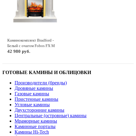
Каминокомплект Bradford -
Белый с очагом Fobos FX M
Brass
42 980 руб.
ГОТОВЫЕ КАМИНЫ И ОБЛИЦОВКИ
Производители (бренды)
Дровяные камины
Газовые камины
Пристенные камины
Угловые камины
Двухсторонние камины
Центральные (островные) камины
Мраморные камины
Каминные порталы
Камины Hi-Tech