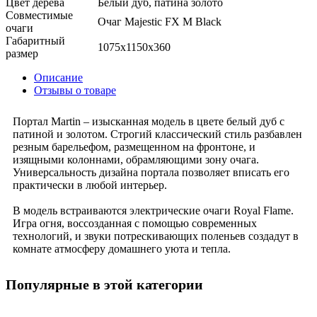
Цвет дерева
Белый дуб, патина золото
Совместимые
Очаг Majestic FX M Black
очаги
Габаритный
1075x1150x360
размер
Описание
Отзывы о товаре
Портал Martin – изысканная модель в цвете белый дуб с
патиной и золотом. Строгий классический стиль разбавлен
резным барельефом, размещенном на фронтоне, и
изящными колоннами, обрамляющими зону очага.
Универсальность дизайна портала позволяет вписать его
практически в любой интерьер.
В модель встраиваются электрические очаги Royal Flame.
Игра огня, воссозданная с помощью современных
технологий, и звуки потрескивающих поленьев создадут в
комнате атмосферу домашнего уюта и тепла.
Популярные в этой категории