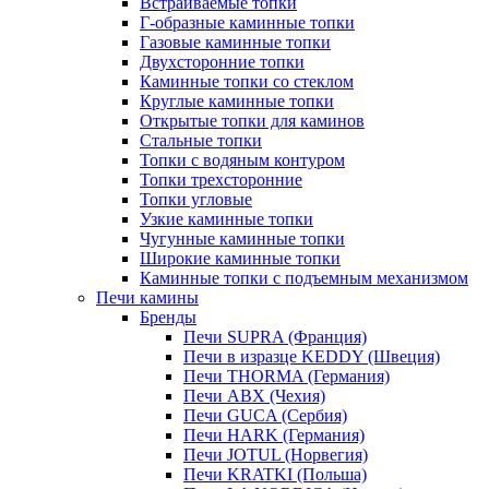
Встраиваемые топки
Г-образные каминные топки
Газовые каминные топки
Двухсторонние топки
Каминные топки со стеклом
Круглые каминные топки
Открытые топки для каминов
Стальные топки
Топки с водяным контуром
Топки трехсторонние
Топки угловые
Узкие каминные топки
Чугунные каминные топки
Широкие каминные топки
Каминные топки с подъемным механизмом
Печи камины
Бренды
Печи SUPRA (Франция)
Печи в изразце KEDDY (Швеция)
Печи THORMA (Германия)
Печи ABX (Чехия)
Печи GUCA (Сербия)
Печи HARK (Германия)
Печи JOTUL (Норвегия)
Печи KRATKI (Польша)