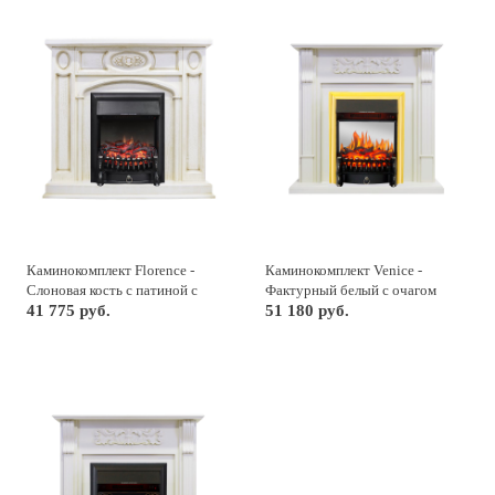
Каминокомплект Florence -
Каминокомплект Venice -
Слоновая кость с патиной с
Фактурный белый с очагом
очагом Fobos FX Black
41 775 руб.
Fobos FX M Brass
51 180 руб.