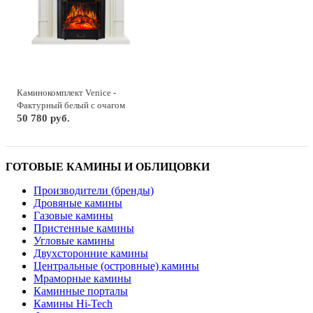
Каминокомплект Venice -
Фактурный белый с очагом
Majestic FX Black
50 780 руб.
ГОТОВЫЕ КАМИНЫ И ОБЛИЦОВКИ
Производители (бренды)
Дровяные камины
Газовые камины
Пристенные камины
Угловые камины
Двухсторонние камины
Центральные (островные) камины
Мраморные камины
Каминные порталы
Камины Hi-Tech