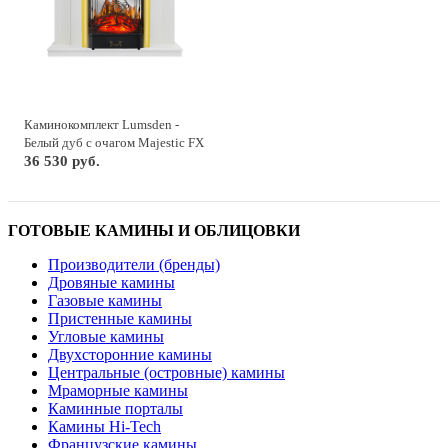
Каминокомплект Lumsden -
Белый дуб с очагом Majestic FX
M Brass
36 530 руб.
ГОТОВЫЕ КАМИНЫ И ОБЛИЦОВКИ
Производители (бренды)
Дровяные камины
Газовые камины
Пристенные камины
Угловые камины
Двухсторонние камины
Центральные (островные) камины
Мраморные камины
Каминные порталы
Камины Hi-Tech
Французские камины