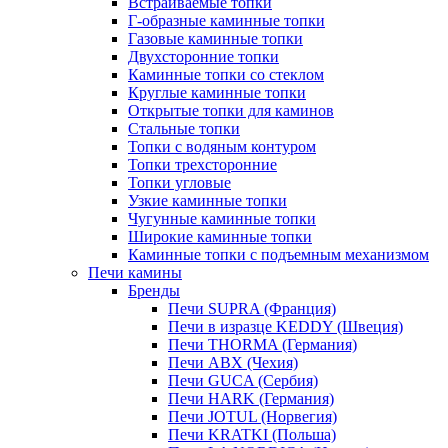
Встраиваемые топки
Г-образные каминные топки
Газовые каминные топки
Двухсторонние топки
Каминные топки со стеклом
Круглые каминные топки
Открытые топки для каминов
Стальные топки
Топки с водяным контуром
Топки трехсторонние
Топки угловые
Узкие каминные топки
Чугунные каминные топки
Широкие каминные топки
Каминные топки с подъемным механизмом
Печи камины
Бренды
Печи SUPRA (Франция)
Печи в изразце KEDDY (Швеция)
Печи THORMA (Германия)
Печи ABX (Чехия)
Печи GUCA (Сербия)
Печи HARK (Германия)
Печи JOTUL (Норвегия)
Печи KRATKI (Польша)