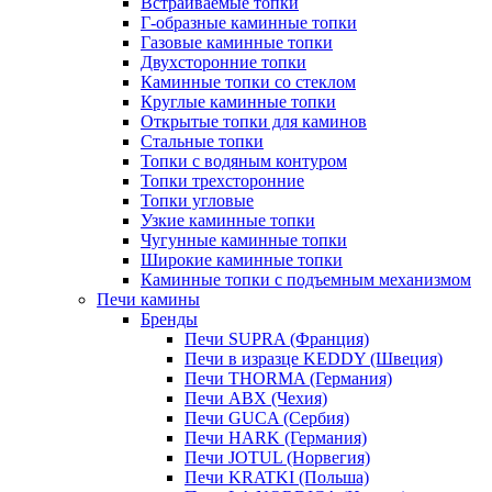
Встраиваемые топки
Г-образные каминные топки
Газовые каминные топки
Двухсторонние топки
Каминные топки со стеклом
Круглые каминные топки
Открытые топки для каминов
Стальные топки
Топки с водяным контуром
Топки трехсторонние
Топки угловые
Узкие каминные топки
Чугунные каминные топки
Широкие каминные топки
Каминные топки с подъемным механизмом
Печи камины
Бренды
Печи SUPRA (Франция)
Печи в изразце KEDDY (Швеция)
Печи THORMA (Германия)
Печи ABX (Чехия)
Печи GUCA (Сербия)
Печи HARK (Германия)
Печи JOTUL (Норвегия)
Печи KRATKI (Польша)