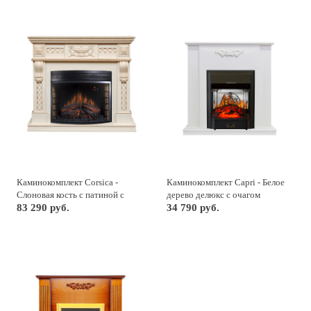
Каминокомплект Corsica -
Каминокомплект Capri - Белое
Слоновая кость с патиной с
дерево делюкс с очагом
очагом Dioramic 28 LED FX
83 290 руб.
Majestic FX M Black
34 790 руб.