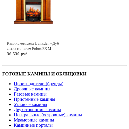
Каминокомплект Lumsden - Дуб
антик с очагом Fobos FX M
Brass
36 530 руб.
ГОТОВЫЕ КАМИНЫ И ОБЛИЦОВКИ
Производители (бренды)
Дровяные камины
Газовые камины
Пристенные камины
Угловые камины
Двухсторонние камины
Центральные (островные) камины
Мраморные камины
Каминные порталы