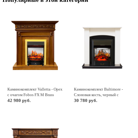
Каминокомплект Valletta - Орех
Каминокомплект Baltimore -
с очагом Fobos FX M Brass
Слоновая кость, черный с
42 980 руб.
очагом Majestic FX M Black
30 780 руб.