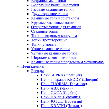
Встраиваемые топки
Г-образные каминные топки
Газовые каминные топки
Двухсторонние топки
Каминные топки со стеклом
Круглые каминные топки
Открытые топки для каминов
Стальные топки
Топки с водяным контуром
Топки трехсторонние
Топки угловые
Узкие каминные топки
Чугунные каминные топки
Широкие каминные топки
Каминные топки с подъемным механизмом
Печи камины
Бренды
Печи SUPRA (Франция)
Печи в изразце KEDDY (Швеция)
Печи THORMA (Германия)
Печи ABX (Чехия)
Печи GUCA (Сербия)
Печи HARK (Германия)
Печи JOTUL (Норвегия)
Печи KRATKI (Польша)