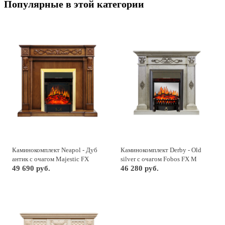
Популярные в этой категории
Каминокомплект Neapol - Дуб
Каминокомплект Derby - Old
антик с очагом Majestic FX
silver с очагом Fobos FX M
Brass
49 690 руб.
Black
46 280 руб.