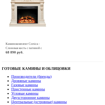
Каминокомплект Corsica -
Слоновая кость с патиной с
очагом Jupiter FX New
68 890 руб.
ГОТОВЫЕ КАМИНЫ И ОБЛИЦОВКИ
Производители (бренды)
Дровяные камины
Газовые камины
Пристенные камины
Угловые камины
Двухсторонние камины
Центральные (островные) камины