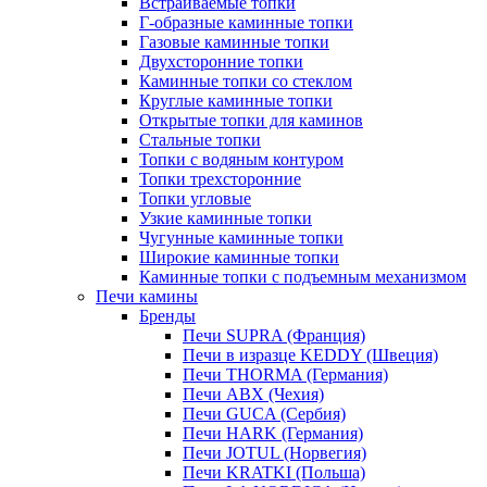
Встраиваемые топки
Г-образные каминные топки
Газовые каминные топки
Двухсторонние топки
Каминные топки со стеклом
Круглые каминные топки
Открытые топки для каминов
Стальные топки
Топки с водяным контуром
Топки трехсторонние
Топки угловые
Узкие каминные топки
Чугунные каминные топки
Широкие каминные топки
Каминные топки с подъемным механизмом
Печи камины
Бренды
Печи SUPRA (Франция)
Печи в изразце KEDDY (Швеция)
Печи THORMA (Германия)
Печи ABX (Чехия)
Печи GUCA (Сербия)
Печи HARK (Германия)
Печи JOTUL (Норвегия)
Печи KRATKI (Польша)