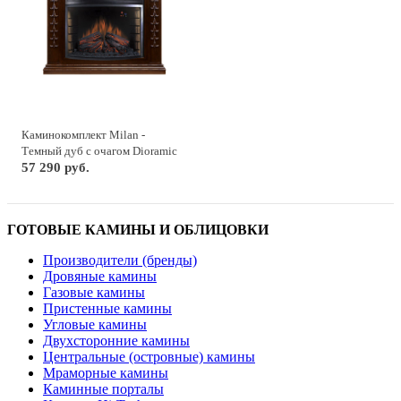
Каминокомплект Milan -
Темный дуб с очагом Dioramic
28 LED FX
57 290 руб.
ГОТОВЫЕ КАМИНЫ И ОБЛИЦОВКИ
Производители (бренды)
Дровяные камины
Газовые камины
Пристенные камины
Угловые камины
Двухсторонние камины
Центральные (островные) камины
Мраморные камины
Каминные порталы