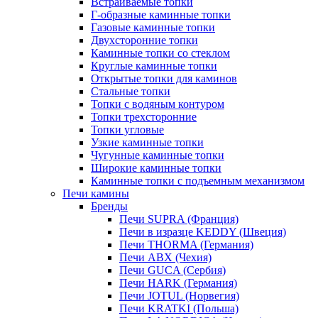
Встраиваемые топки
Г-образные каминные топки
Газовые каминные топки
Двухсторонние топки
Каминные топки со стеклом
Круглые каминные топки
Открытые топки для каминов
Стальные топки
Топки с водяным контуром
Топки трехсторонние
Топки угловые
Узкие каминные топки
Чугунные каминные топки
Широкие каминные топки
Каминные топки с подъемным механизмом
Печи камины
Бренды
Печи SUPRA (Франция)
Печи в изразце KEDDY (Швеция)
Печи THORMA (Германия)
Печи ABX (Чехия)
Печи GUCA (Сербия)
Печи HARK (Германия)
Печи JOTUL (Норвегия)
Печи KRATKI (Польша)