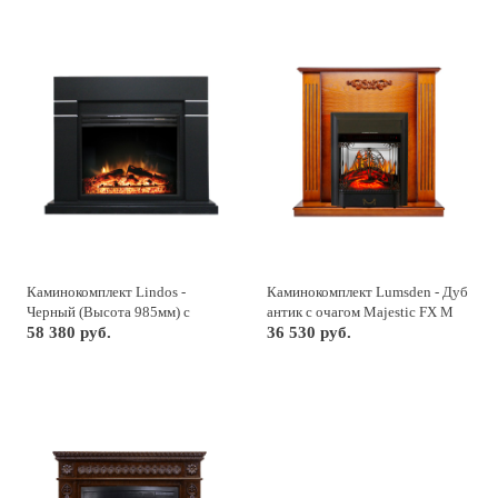
Каминокомплект Lindos -
Каминокомплект Lumsden - Дуб
Черный (Высота 985мм) с
антик с очагом Majestic FX M
очагом Jupiter FX New
58 380 руб.
Black
36 530 руб.