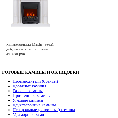
Каминокомплект Martin - Белый
дуб, патина золото с очагом
Aspen Black
49 480 руб.
ГОТОВЫЕ КАМИНЫ И ОБЛИЦОВКИ
Производители (бренды)
Дровяные камины
Газовые камины
Пристенные камины
Угловые камины
Двухсторонние камины
Центральные (островные) камины
Мраморные камины