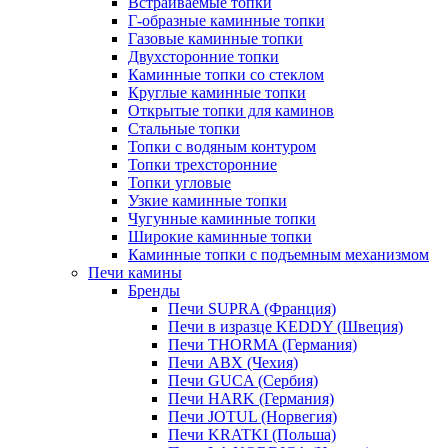
Встраиваемые топки
Г-образные каминные топки
Газовые каминные топки
Двухсторонние топки
Каминные топки со стеклом
Круглые каминные топки
Открытые топки для каминов
Стальные топки
Топки с водяным контуром
Топки трехсторонние
Топки угловые
Узкие каминные топки
Чугунные каминные топки
Широкие каминные топки
Каминные топки с подъемным механизмом
Печи камины
Бренды
Печи SUPRA (Франция)
Печи в изразце KEDDY (Швеция)
Печи THORMA (Германия)
Печи ABX (Чехия)
Печи GUCA (Сербия)
Печи HARK (Германия)
Печи JOTUL (Норвегия)
Печи KRATKI (Польша)