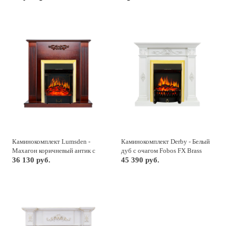
Каминокомплект Lumsden -
Каминокомплект Derby - Белый
Махагон коричневый антик с
дуб с очагом Fobos FX Brass
очагом Majestic FX Brass
36 130 руб.
45 390 руб.