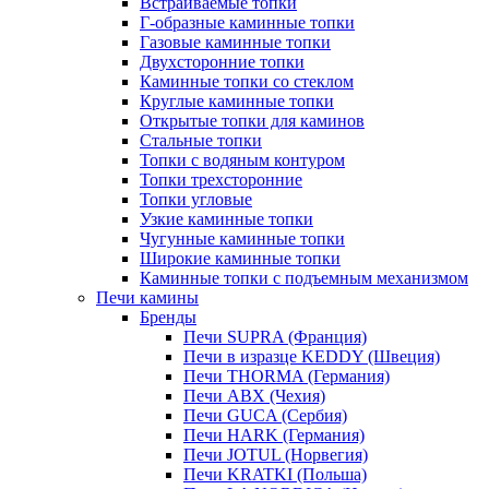
Встраиваемые топки
Г-образные каминные топки
Газовые каминные топки
Двухсторонние топки
Каминные топки со стеклом
Круглые каминные топки
Открытые топки для каминов
Стальные топки
Топки с водяным контуром
Топки трехсторонние
Топки угловые
Узкие каминные топки
Чугунные каминные топки
Широкие каминные топки
Каминные топки с подъемным механизмом
Печи камины
Бренды
Печи SUPRA (Франция)
Печи в изразце KEDDY (Швеция)
Печи THORMA (Германия)
Печи ABX (Чехия)
Печи GUCA (Сербия)
Печи HARK (Германия)
Печи JOTUL (Норвегия)
Печи KRATKI (Польша)