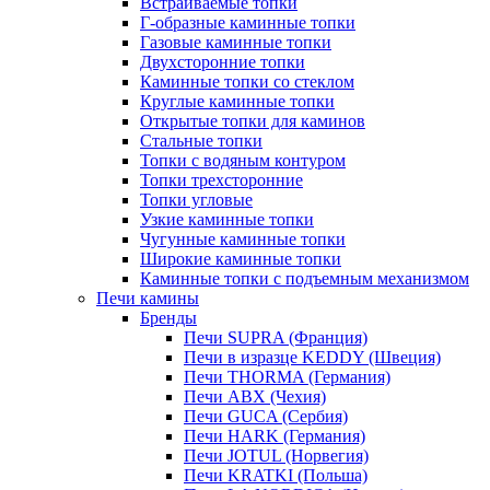
Встраиваемые топки
Г-образные каминные топки
Газовые каминные топки
Двухсторонние топки
Каминные топки со стеклом
Круглые каминные топки
Открытые топки для каминов
Стальные топки
Топки с водяным контуром
Топки трехсторонние
Топки угловые
Узкие каминные топки
Чугунные каминные топки
Широкие каминные топки
Каминные топки с подъемным механизмом
Печи камины
Бренды
Печи SUPRA (Франция)
Печи в изразце KEDDY (Швеция)
Печи THORMA (Германия)
Печи ABX (Чехия)
Печи GUCA (Сербия)
Печи HARK (Германия)
Печи JOTUL (Норвегия)
Печи KRATKI (Польша)