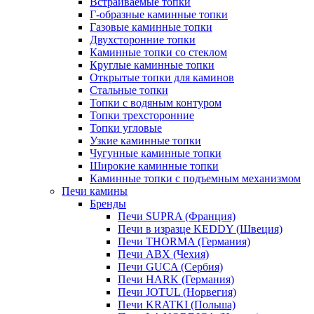
Встраиваемые топки
Г-образные каминные топки
Газовые каминные топки
Двухсторонние топки
Каминные топки со стеклом
Круглые каминные топки
Открытые топки для каминов
Стальные топки
Топки с водяным контуром
Топки трехсторонние
Топки угловые
Узкие каминные топки
Чугунные каминные топки
Широкие каминные топки
Каминные топки с подъемным механизмом
Печи камины
Бренды
Печи SUPRA (Франция)
Печи в изразце KEDDY (Швеция)
Печи THORMA (Германия)
Печи ABX (Чехия)
Печи GUCA (Сербия)
Печи HARK (Германия)
Печи JOTUL (Норвегия)
Печи KRATKI (Польша)