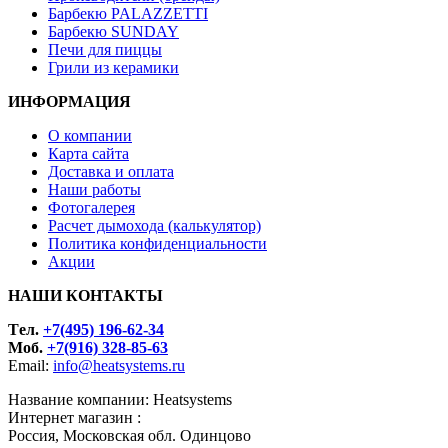
Барбекю PALAZZETTI
Барбекю SUNDAY
Печи для пиццы
Грили из керамики
ИНФОРМАЦИЯ
О компании
Карта сайта
Доставка и оплата
Наши работы
Фотогалерея
Расчет дымохода (калькулятор)
Политика конфиденциальности
Акции
НАШИ КОНТАКТЫ
Tел.
+7(495) 196-62-34
Моб.
+7(916) 328-85-63
Email:
info@heatsystems.ru
Название компании: Heatsystems
Интернет магазин :
Россия, Московская обл. Одинцово