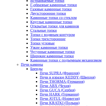
Встраиваемые топки
Г-образные каминные топки
Газовые каминные топки
Двухсторонние топки
Каминные топки со стеклом
Круглые каминные топки
Открытые топки для каминов
Стальные топки
Топки с водяным контуром
Топки трехсторонние
Топки угловые
Узкие каминные топки
Чугунные каминные топки
Широкие каминные топки
Каминные топки с подъемным механизмом
Печи камины
Бренды
Печи SUPRA (Франция)
Печи в изразце KEDDY (Швеция)
Печи THORMA (Германия)
Печи ABX (Чехия)
Печи GUCA (Сербия)
Печи HARK (Германия)
Печи JOTUL (Норвегия)
Печи KRATKI (Польша)