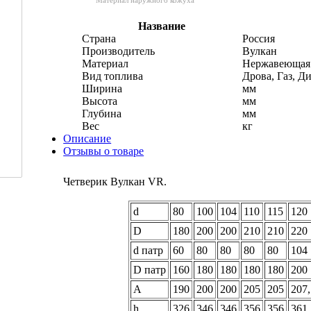
Название
Страна
Россия
Производитель
Вулкан
Материал
Нержавеющая 
Вид топлива
Дрова, Газ, Д
Ширина
мм
Высота
мм
Глубина
мм
Вес
кг
Описание
Отзывы о товаре
Четверик Вулкан VR.
d
80
100
104
110
115
120
D
180
200
200
210
210
220
d патр
60
80
80
80
80
104
D патр
160
180
180
180
180
200
A
190
200
200
205
205
207,
h
326
346
346
356
356
361