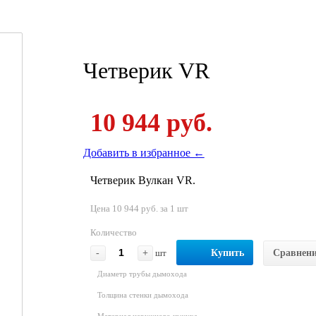
Четверик VR
10 944 руб.
Добавить в избранное ←
Четверик Вулкан VR.
Цена 10 944 руб. за 1 шт
Количество
-
+
шт
Купить
Сравнен
Диаметр трубы дымохода
Толщина стенки дымохода
Материал наружного кожуха