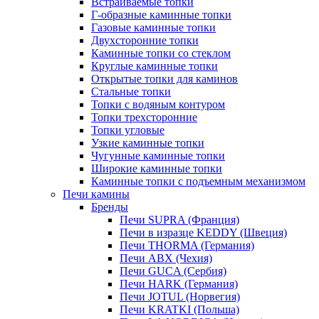
Встраиваемые топки
Г-образные каминные топки
Газовые каминные топки
Двухсторонние топки
Каминные топки со стеклом
Круглые каминные топки
Открытые топки для каминов
Стальные топки
Топки с водяным контуром
Топки трехсторонние
Топки угловые
Узкие каминные топки
Чугунные каминные топки
Широкие каминные топки
Каминные топки с подъемным механизмом
Печи камины
Бренды
Печи SUPRA (Франция)
Печи в изразце KEDDY (Швеция)
Печи THORMA (Германия)
Печи ABX (Чехия)
Печи GUCA (Сербия)
Печи HARK (Германия)
Печи JOTUL (Норвегия)
Печи KRATKI (Польша)