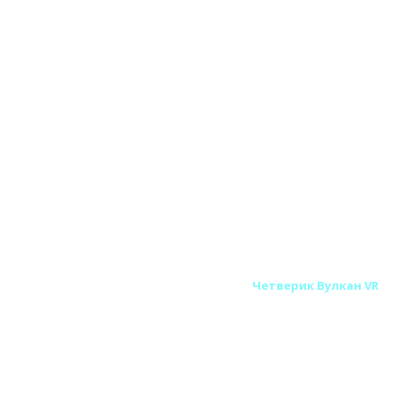
тенные (Сэндвич) дымоходы Вулкан
Четверик Вулкан VR