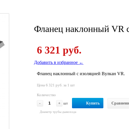
Фланец наклонный VR с
6 321 руб.
Добавить в избранное ←
Фланец наклонный с изоляцией Вулкан VR.
Цена 6 321 руб. за 1 шт
Количество
-
+
шт
Купить
Сравнен
Диаметр трубы дымохода