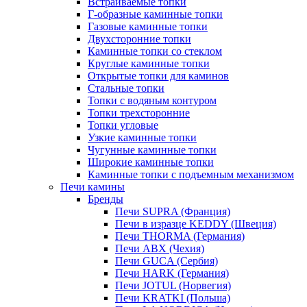
Встраиваемые топки
Г-образные каминные топки
Газовые каминные топки
Двухсторонние топки
Каминные топки со стеклом
Круглые каминные топки
Открытые топки для каминов
Стальные топки
Топки с водяным контуром
Топки трехсторонние
Топки угловые
Узкие каминные топки
Чугунные каминные топки
Широкие каминные топки
Каминные топки с подъемным механизмом
Печи камины
Бренды
Печи SUPRA (Франция)
Печи в изразце KEDDY (Швеция)
Печи THORMA (Германия)
Печи ABX (Чехия)
Печи GUCA (Сербия)
Печи HARK (Германия)
Печи JOTUL (Норвегия)
Печи KRATKI (Польша)