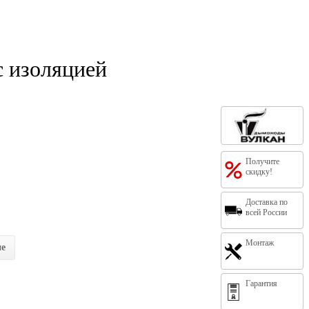
 изоляцией
Получите
скидку!
Доставка по
всей России
Монтаж
ие
Гарантия