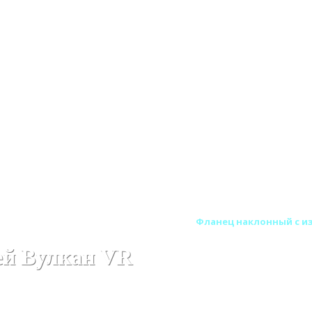
тенные (Сэндвич) дымоходы Вулкан
Фланец наклонный с из
ей Вулкан VR