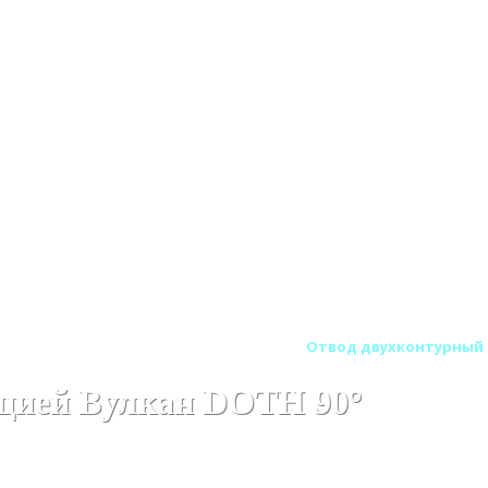
тенные (Сэндвич) дымоходы Вулкан
Отвод двухконтурный с
яцией Вулкан DOTH 90°