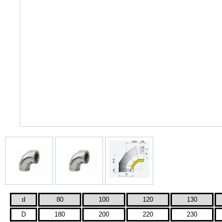
d
80
100
120
130
D
180
200
220
230