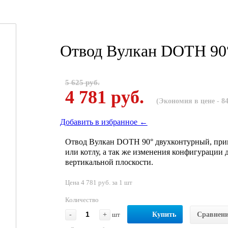
Отвод Вулкан DOTH 90
5 625 руб.
4 781 руб.
(Экономия в цене - 84
Добавить в избранное ←
Отвод Вулкан DOTH 90° двухконтурный, прим
или котлу, а так же изменения конфигурации
вертикальной плоскости.
Цена 4 781 руб. за 1 шт
Количество
-
+
шт
Купить
Сравнен