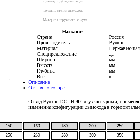
Диаметр трубы дымохода
Толщина стенки дымохода
Материал наружного кожуха
Название
Страна
Россия
Производитель
Вулкан
Материал
Нержавеющая 
Спецпредложение
да
Ширина
мм
Высота
мм
Глубина
мм
Вес
кг
Описание
Отзывы о товаре
Отвод Вулкан DOTH 90° двухконтурный, применяетс
изменения конфигурации дымохода в горизонтальн
150
160
180
200
250
250
260
280
300
350