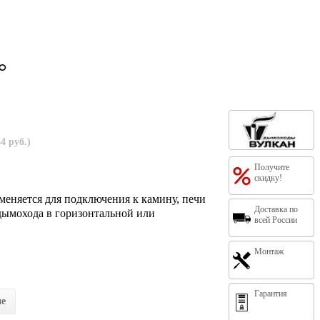
°
4 руб.)
Получите
скидку!
еняется для подключения к камину, печи
Доставка по
 дымохода в горизонтальной или
всей России
Монтаж
Гарантия
ие