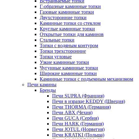
Встраиваемые топки
Г-образные каминные топки
Газовые каминные топки
Двухсторонние топки
Каминные топки со стеклом
Круглые каминные топки
Открытые топки для каминов
Стальные топки
Топки с водяным контуром
Топки трехсторонние
Топки угловые
Узкие каминные топки
Чугунные каминные топки
Широкие каминные топки
Каминные топки с подъемным механизмом
Печи камины
Бренды
Печи SUPRA (Франция)
Печи в изразце KEDDY (Швеция)
Печи THORMA (Германия)
Печи ABX (Чехия)
Печи GUCA (Сербия)
Печи HARK (Германия)
Печи JOTUL (Норвегия)
Печи KRATKI (Польша)