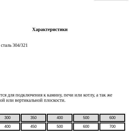
Характеристики
сталь 304/321
я для подключения к камину, печи или котлу, а так же
ой или вертикальной плоскости.
300
350
400
500
600
400
450
500
600
700