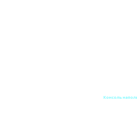
ход Вулкан одностенный круглого сечения
Консоль напол