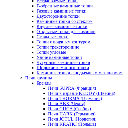
Встраиваемые топки
Г-образные каминные топки
Газовые каминные топки
Двухсторонние топки
Каминные топки со стеклом
Круглые каминные топки
Открытые топки для каминов
Стальные топки
Топки с водяным контуром
Топки трехсторонние
Топки угловые
Узкие каминные топки
Чугунные каминные топки
Широкие каминные топки
Каминные топки с подъемным механизмом
Печи камины
Бренды
Печи SUPRA (Франция)
Печи в изразце KEDDY (Швеция)
Печи THORMA (Германия)
Печи ABX (Чехия)
Печи GUCA (Сербия)
Печи HARK (Германия)
Печи JOTUL (Норвегия)
Печи KRATKI (Польша)