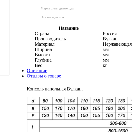
Марка стали дымохода
От стены до оси
Название
Страна
Россия
Производитель
Вулкан
Материал
Нержавеющая 
Ширина
мм
Высота
мм
Глубина
мм
Вес
кг
Описание
Отзывы о товаре
Консоль напольная Вулкан.