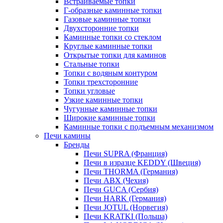
Встраиваемые топки
Г-образные каминные топки
Газовые каминные топки
Двухсторонние топки
Каминные топки со стеклом
Круглые каминные топки
Открытые топки для каминов
Стальные топки
Топки с водяным контуром
Топки трехсторонние
Топки угловые
Узкие каминные топки
Чугунные каминные топки
Широкие каминные топки
Каминные топки с подъемным механизмом
Печи камины
Бренды
Печи SUPRA (Франция)
Печи в изразце KEDDY (Швеция)
Печи THORMA (Германия)
Печи ABX (Чехия)
Печи GUCA (Сербия)
Печи HARK (Германия)
Печи JOTUL (Норвегия)
Печи KRATKI (Польша)