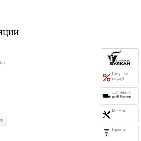
яции
б.)
Получите
скидку!
Доставка по
всей России
Монтаж
ие
Гарантия