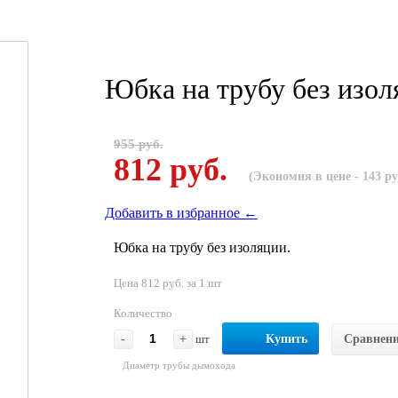
Юбка на трубу без изол
955 руб.
812 руб.
(Экономия в цене - 143 ру
Добавить в избранное ←
Юбка на трубу без изоляции.
Цена 812 руб. за 1 шт
Количество
-
+
шт
Купить
Сравнен
Диаметр трубы дымохода