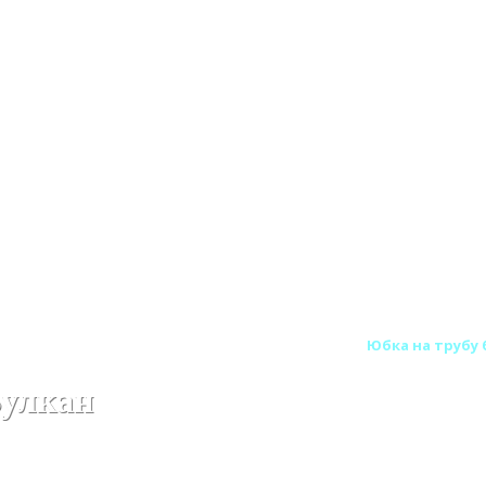
ход Вулкан одностенный круглого сечения
Юбка на трубу 
Вулкан