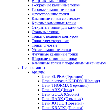
Встраиваемые топки
Г-образные каминные топки
Газовые каминные топки
Двухсторонние топки
Каминные топки со стеклом
Круглые каминные топки
Открытые топки для каминов
Стальные топки
Топки с водяным контуром
Топки трехсторонние
Топки угловые
Узкие каминные топки
Чугунные каминные топки
Широкие каминные топки
Каминные топки с подъемным механизмом
Печи камины
Бренды
Печи SUPRA (Франция)
Печи в изразце KEDDY (Швеция)
Печи THORMA (Германия)
Печи ABX (Чехия)
Печи GUCA (Сербия)
Печи HARK (Германия)
Печи JOTUL (Норвегия)
Печи KRATKI (Польша)