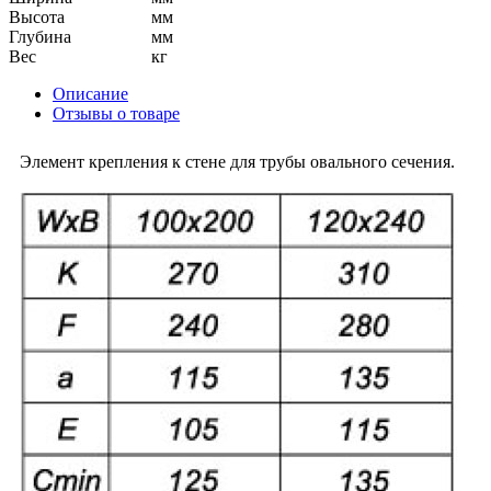
Высота
мм
Глубина
мм
Вес
кг
Описание
Отзывы о товаре
Элемент крепления к стене для трубы овального сечения.