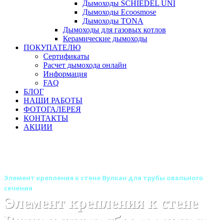
Дымоходы SCHIEDEL UNI
Дымоходы Ecoosmose
Дымоходы TONA
Дымоходы для газовых котлов
Керамические дымоходы
ПОКУПАТЕЛЮ
Сертификаты
Расчет дымохода онлайн
Информация
FAQ
БЛОГ
НАШИ РАБОТЫ
ФОТОГАЛЕРЕЯ
КОНТАКТЫ
АКЦИИ
Главная
Дымоходы
Бренды
Дымоходы Вулкан
Дымоход Вулкан овального сечения одностенный
Элемент крепления к стене Вулкан для трубы овального
сечения
Элемент крепления к стене