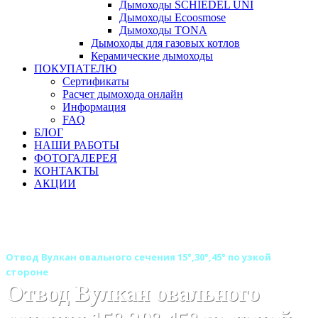
Дымоходы SCHIEDEL UNI
Дымоходы Ecoosmose
Дымоходы TONA
Дымоходы для газовых котлов
Керамические дымоходы
ПОКУПАТЕЛЮ
Сертификаты
Расчет дымохода онлайн
Информация
FAQ
БЛОГ
НАШИ РАБОТЫ
ФОТОГАЛЕРЕЯ
КОНТАКТЫ
АКЦИИ
Главная
Дымоходы
Бренды
Дымоходы Вулкан
Дымоход Вулкан овального сечения одностенный
Отвод Вулкан овального сечения 15°,30°,45° по узкой
стороне
Отвод Вулкан овального