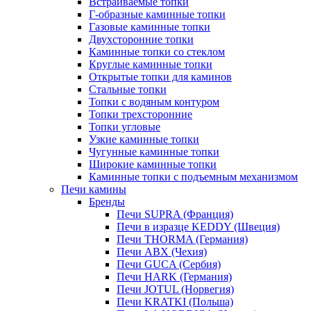
Встраиваемые топки
Г-образные каминные топки
Газовые каминные топки
Двухсторонние топки
Каминные топки со стеклом
Круглые каминные топки
Открытые топки для каминов
Стальные топки
Топки с водяным контуром
Топки трехсторонние
Топки угловые
Узкие каминные топки
Чугунные каминные топки
Широкие каминные топки
Каминные топки с подъемным механизмом
Печи камины
Бренды
Печи SUPRA (Франция)
Печи в изразце KEDDY (Швеция)
Печи THORMA (Германия)
Печи ABX (Чехия)
Печи GUCA (Сербия)
Печи HARK (Германия)
Печи JOTUL (Норвегия)
Печи KRATKI (Польша)