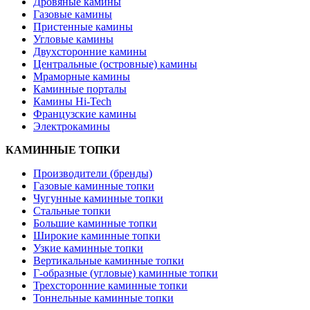
Дровяные камины
Газовые камины
Пристенные камины
Угловые камины
Двухсторонние камины
Центральные (островные) камины
Мраморные камины
Каминные порталы
Камины Hi-Tech
Французские камины
Электрокамины
КАМИННЫЕ ТОПКИ
Производители (бренды)
Газовые каминные топки
Чугунные каминные топки
Стальные топки
Большие каминные топки
Широкие каминные топки
Узкие каминные топки
Вертикальные каминные топки
Г-образные (угловые) каминные топки
Трехсторонние каминные топки
Тоннельные каминные топки