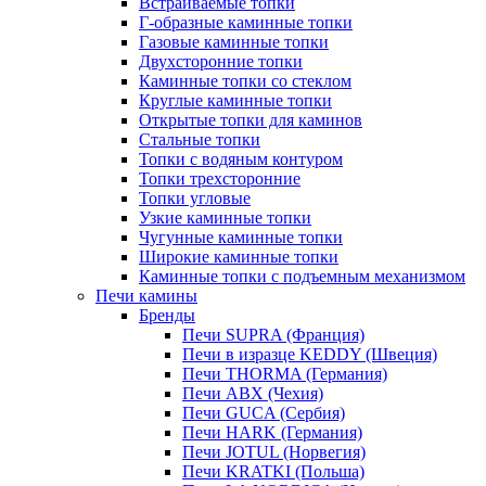
Встраиваемые топки
Г-образные каминные топки
Газовые каминные топки
Двухсторонние топки
Каминные топки со стеклом
Круглые каминные топки
Открытые топки для каминов
Стальные топки
Топки с водяным контуром
Топки трехсторонние
Топки угловые
Узкие каминные топки
Чугунные каминные топки
Широкие каминные топки
Каминные топки с подъемным механизмом
Печи камины
Бренды
Печи SUPRA (Франция)
Печи в изразце KEDDY (Швеция)
Печи THORMA (Германия)
Печи ABX (Чехия)
Печи GUCA (Сербия)
Печи HARK (Германия)
Печи JOTUL (Норвегия)
Печи KRATKI (Польша)