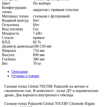
Цвет
По выбору
Конфигурация
закрытая с прямым стеклом
топки
Материал топки
стальная с футеровкой
Водяной контур
Нет
Гильотина
Нет
Вид топлива
Газ
Мощность
7 кВт
Стекло
прямое
КПД
82 %
Диаметр дымохода
100-150 мм
Ширина
754 мм
Высота
890 мм
Глубина
380 мм
Вес
70 кг
Описание
Отзывы о товаре
Газовая топка Global 70XTBF Palazzetti на метане и
сжиженном газе. В комплекте - пульт ДУ и керамические
дрова. Два варианта внутреннего обклада.
Газовая топка Palazzetti Global 70XTBF Chamotte Rigato