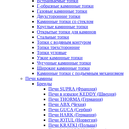
Встраиваемые топки
Г-образные каминные топки
Газовые каминные топки
Двухсторонние топки
Каминные топки со стеклом
Круглые каминные топки
Открытые топки для каминов
Стальные топки
Топки с водяным контуром
Топки трехсторонние
Топки угловые
Узкие каминные топки
Чугунные каминные топки
Широкие каминные топки
Каминные топки с подъемным механизмом
Печи камины
Бренды
Печи SUPRA (Франция)
Печи в изразце KEDDY (Швеция)
Печи THORMA (Германия)
Печи ABX (Чехия)
Печи GUCA (Сербия)
Печи HARK (Германия)
Печи JOTUL (Норвегия)
Печи KRATKI (Польша)