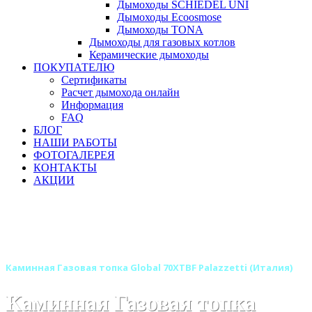
Дымоходы SCHIEDEL UNI
Дымоходы Ecoosmose
Дымоходы TONA
Дымоходы для газовых котлов
Керамические дымоходы
ПОКУПАТЕЛЮ
Сертификаты
Расчет дымохода онлайн
Информация
FAQ
БЛОГ
НАШИ РАБОТЫ
ФОТОГАЛЕРЕЯ
КОНТАКТЫ
АКЦИИ
Главная
Каминные топки
Бренды
Каминные топки PALAZZETTI (Италия)
Газовые каминные топки Palazzetti
Каминная Газовая топка Global 70XTBF Palazzetti (Италия)
Каминная Газовая топка