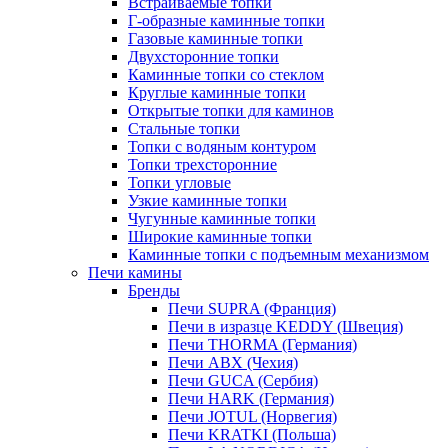
Встраиваемые топки
Г-образные каминные топки
Газовые каминные топки
Двухсторонние топки
Каминные топки со стеклом
Круглые каминные топки
Открытые топки для каминов
Стальные топки
Топки с водяным контуром
Топки трехсторонние
Топки угловые
Узкие каминные топки
Чугунные каминные топки
Широкие каминные топки
Каминные топки с подъемным механизмом
Печи камины
Бренды
Печи SUPRA (Франция)
Печи в изразце KEDDY (Швеция)
Печи THORMA (Германия)
Печи ABX (Чехия)
Печи GUCA (Сербия)
Печи HARK (Германия)
Печи JOTUL (Норвегия)
Печи KRATKI (Польша)