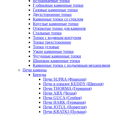
Встраиваемые топки
Г-образные каминные топки
Газовые каминные топки
Двухсторонние топки
Каминные топки со стеклом
Круглые каминные топки
Открытые топки для каминов
Стальные топки
Топки с водяным контуром
Топки трехсторонние
Топки угловые
Узкие каминные топки
Чугунные каминные топки
Широкие каминные топки
Каминные топки с подъемным механизмом
Печи камины
Бренды
Печи SUPRA (Франция)
Печи в изразце KEDDY (Швеция)
Печи THORMA (Германия)
Печи ABX (Чехия)
Печи GUCA (Сербия)
Печи HARK (Германия)
Печи JOTUL (Норвегия)
Печи KRATKI (Польша)