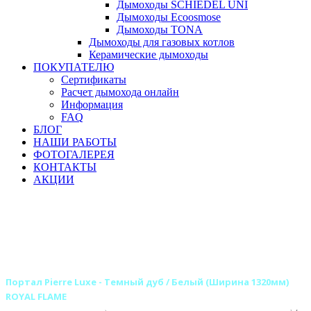
Дымоходы SCHIEDEL UNI
Дымоходы Ecoosmose
Дымоходы TONA
Дымоходы для газовых котлов
Керамические дымоходы
ПОКУПАТЕЛЮ
Сертификаты
Расчет дымохода онлайн
Информация
FAQ
БЛОГ
НАШИ РАБОТЫ
ФОТОГАЛЕРЕЯ
КОНТАКТЫ
АКЦИИ
Главная
Камины
Электрокамины
Порталы для электрокаминов
Каменные порталы для электрокаминов
Каменные порталы ROYAL FLAME
Портал Pierre Luxe - Темный дуб / Белый (Ширина 1320мм)
ROYAL FLAME