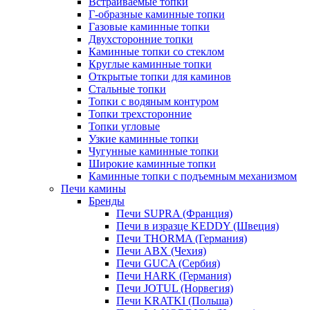
Встраиваемые топки
Г-образные каминные топки
Газовые каминные топки
Двухсторонние топки
Каминные топки со стеклом
Круглые каминные топки
Открытые топки для каминов
Стальные топки
Топки с водяным контуром
Топки трехсторонние
Топки угловые
Узкие каминные топки
Чугунные каминные топки
Широкие каминные топки
Каминные топки с подъемным механизмом
Печи камины
Бренды
Печи SUPRA (Франция)
Печи в изразце KEDDY (Швеция)
Печи THORMA (Германия)
Печи ABX (Чехия)
Печи GUCA (Сербия)
Печи HARK (Германия)
Печи JOTUL (Норвегия)
Печи KRATKI (Польша)