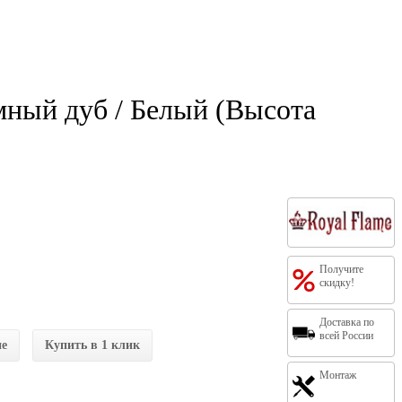
емный дуб / Белый (Высота
Получите
скидку!
Доставка по
всей России
ие
Купить в 1 клик
Монтаж