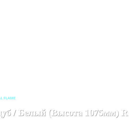
рокаминов
Каменные порталы для электрокаминов
Камен
AL FLAME
й дуб / Белый (Высота 1075мм