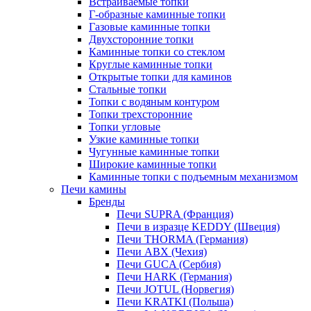
Встраиваемые топки
Г-образные каминные топки
Газовые каминные топки
Двухсторонние топки
Каминные топки со стеклом
Круглые каминные топки
Открытые топки для каминов
Стальные топки
Топки с водяным контуром
Топки трехсторонние
Топки угловые
Узкие каминные топки
Чугунные каминные топки
Широкие каминные топки
Каминные топки с подъемным механизмом
Печи камины
Бренды
Печи SUPRA (Франция)
Печи в изразце KEDDY (Швеция)
Печи THORMA (Германия)
Печи ABX (Чехия)
Печи GUCA (Сербия)
Печи HARK (Германия)
Печи JOTUL (Норвегия)
Печи KRATKI (Польша)