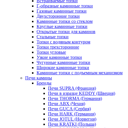
Встраиваемые топки
Г-образные каминные топки
Газовые каминные топки
Двухсторонние топки
Каминные топки со стеклом
Круглые каминные топки
Открытые топки для каминов
Стальные топки
Топки с водяным контуром
Топки трехсторонние
Топки угловые
Узкие каминные топки
Чугунные каминные топки
Широкие каминные топки
Каминные топки с подъемным механизмом
Печи камины
Бренды
Печи SUPRA (Франция)
Печи в изразце KEDDY (Швеция)
Печи THORMA (Германия)
Печи ABX (Чехия)
Печи GUCA (Сербия)
Печи HARK (Германия)
Печи JOTUL (Норвегия)
Печи KRATKI (Польша)