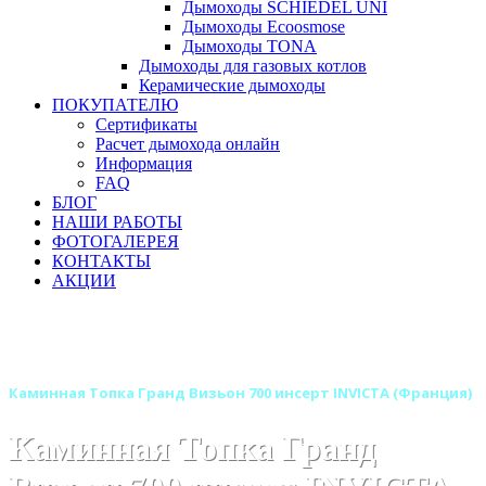
Дымоходы SCHIEDEL UNI
Дымоходы Ecoosmose
Дымоходы TONA
Дымоходы для газовых котлов
Керамические дымоходы
ПОКУПАТЕЛЮ
Сертификаты
Расчет дымохода онлайн
Информация
FAQ
БЛОГ
НАШИ РАБОТЫ
ФОТОГАЛЕРЕЯ
КОНТАКТЫ
АКЦИИ
Главная
Каминные топки
Бренды
Каминные топки INVICTA (Инвикта) Франция
Каминная Топка Гранд Визьон 700 инсерт INVICTA (Франция)
Каминная Топка Гранд