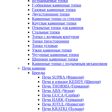
Встраиваемые топки
Г-образные каминные топки
Газовые каминные топки
Двухсторонние топки
Каминные топки со стеклом
Круглые каминные топки
Открытые топки для каминов
Стальные топки
Топки с водяным контуром
Топки трехсторонние
Топки угловые
Узкие каминные топки
Чугунные каминные топки
Широкие каминные топки
Каминные топки с подъемным механизмом
Печи камины
Бренды
Печи SUPRA (Франция)
Печи в изразце KEDDY (Швеция)
Печи THORMA (Германия)
Печи ABX (Чехия)
Печи GUCA (Сербия)
Печи HARK (Германия)
Печи JOTUL (Норвегия)
Печи KRATKI (Польша)