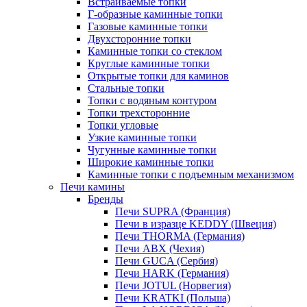
Встраиваемые топки
Г-образные каминные топки
Газовые каминные топки
Двухсторонние топки
Каминные топки со стеклом
Круглые каминные топки
Открытые топки для каминов
Стальные топки
Топки с водяным контуром
Топки трехсторонние
Топки угловые
Узкие каминные топки
Чугунные каминные топки
Широкие каминные топки
Каминные топки с подъемным механизмом
Печи камины
Бренды
Печи SUPRA (Франция)
Печи в изразце KEDDY (Швеция)
Печи THORMA (Германия)
Печи ABX (Чехия)
Печи GUCA (Сербия)
Печи HARK (Германия)
Печи JOTUL (Норвегия)
Печи KRATKI (Польша)