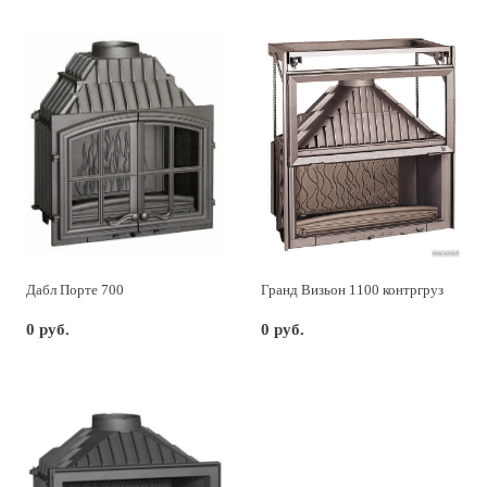
Дабл Порте 700
Гранд Визьон 1100 контргруз
0 руб.
0 руб.