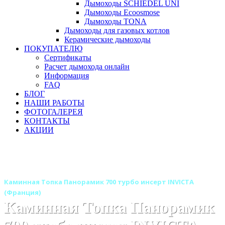
Дымоходы SCHIEDEL UNI
Дымоходы Ecoosmose
Дымоходы TONA
Дымоходы для газовых котлов
Керамические дымоходы
ПОКУПАТЕЛЮ
Сертификаты
Расчет дымохода онлайн
Информация
FAQ
БЛОГ
НАШИ РАБОТЫ
ФОТОГАЛЕРЕЯ
КОНТАКТЫ
АКЦИИ
Главная
Каминные топки
Бренды
Каминные топки INVICTA (Инвикта) Франция
Каминная Топка Панорамик 700 турбо инсерт INVICTA
(Франция)
Каминная Топка Панорамик