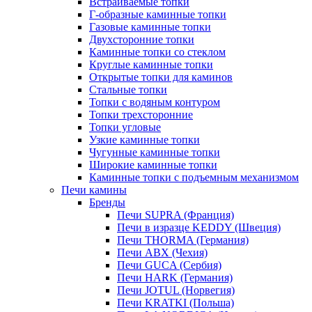
Встраиваемые топки
Г-образные каминные топки
Газовые каминные топки
Двухсторонние топки
Каминные топки со стеклом
Круглые каминные топки
Открытые топки для каминов
Стальные топки
Топки с водяным контуром
Топки трехсторонние
Топки угловые
Узкие каминные топки
Чугунные каминные топки
Широкие каминные топки
Каминные топки с подъемным механизмом
Печи камины
Бренды
Печи SUPRA (Франция)
Печи в изразце KEDDY (Швеция)
Печи THORMA (Германия)
Печи ABX (Чехия)
Печи GUCA (Сербия)
Печи HARK (Германия)
Печи JOTUL (Норвегия)
Печи KRATKI (Польша)